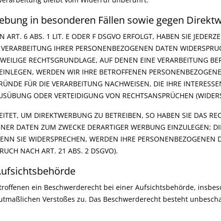
ebung in besonderen Fällen sowie gegen Direkt
T. 6 ABS. 1 LIT. E ODER F DSGVO ERFOLGT, HABEN SIE JEDERZE
 VERARBEITUNG IHRER PERSONENBEZOGENEN DATEN WIDERSPRUCH 
JEWEILIGE RECHTSGRUNDLAGE, AUF DENEN EINE VERARBEITUNG BE
INLEGEN, WERDEN WIR IHRE BETROFFENEN PERSONENBEZOGENEN 
NDE FÜR DIE VERARBEITUNG NACHWEISEN, DIE IHRE INTERESSE
USÜBUNG ODER VERTEIDIGUNG VON RECHTSANSPRÜCHEN (WIDERSP
ET, UM DIREKTWERBUNG ZU BETREIBEN, SO HABEN SIE DAS REC
ER DATEN ZUM ZWECKE DERARTIGER WERBUNG EINZULEGEN; DIES 
WENN SIE WIDERSPRECHEN, WERDEN IHRE PERSONENBEZOGENEN 
CH NACH ART. 21 ABS. 2 DSGVO).
ufsichts­behörde
troffenen ein Beschwerderecht bei einer Aufsichtsbehörde, insbes
 mutmaßlichen Verstoßes zu. Das Beschwerderecht besteht unbescha