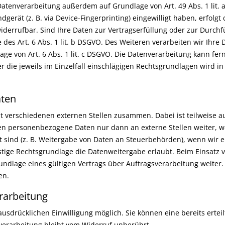
Datenverarbeitung außerdem auf Grundlage von Art. 49 Abs. 1 lit. 
ndgerät (z. B. via Device-Fingerprinting) eingewilligt haben, erfol
t widerrufbar. Sind Ihre Daten zur Vertragserfüllung oder zur Dur
 des Art. 6 Abs. 1 lit. b DSGVO. Des Weiteren verarbeiten wir Ihre 
lage von Art. 6 Abs. 1 lit. c DSGVO. Die Datenverarbeitung kann fe
ber die jeweils im Einzelfall einschlägigen Rechtsgrundlagen wird 
ten
it verschiedenen externen Stellen zusammen. Dabei ist teilweise
eben personenbezogene Daten nur dann an externe Stellen weiter, 
et sind (z. B. Weitergabe von Daten an Steuerbehörden), wenn wir ein
ige Rechtsgrundlage die Datenweitergabe erlaubt. Beim Einsatz v
dlage eines gültigen Vertrags über Auftragsverarbeitung weiter.
en.
erarbeitung
usdrücklichen Einwilligung möglich. Sie können eine bereits erteilt
verarbeitung bleibt vom Widerruf unberührt.